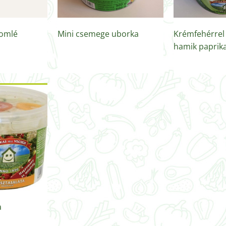
somlé
Mini csemege uborka
Krémfehérrel 
hamik paprik
a