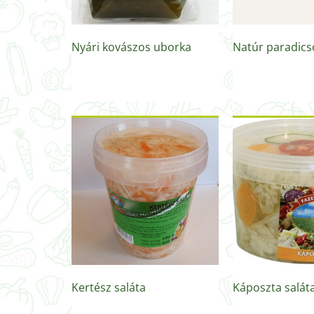
Nyári kovászos uborka
Natúr paradic
Kertész saláta
Káposzta salát