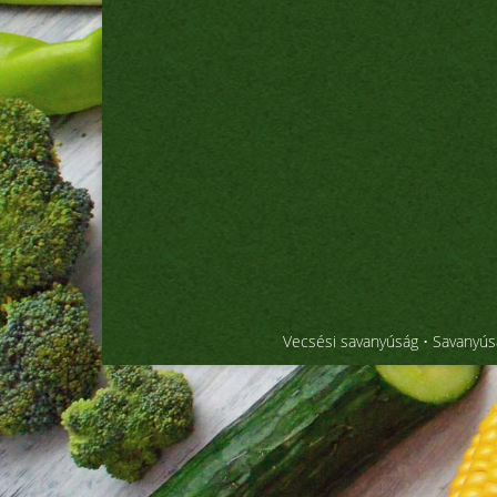
Vecsési savanyúság
• Savanyúsá