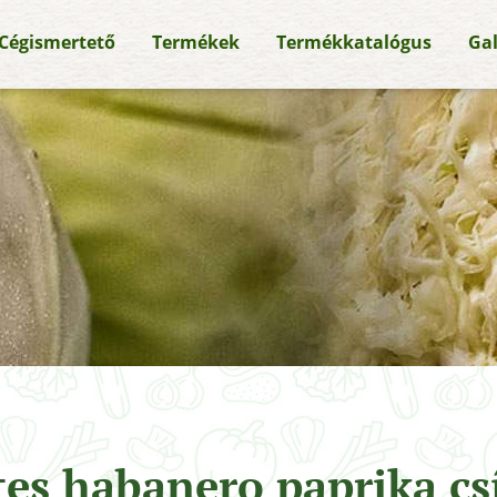
Cégismertető
Termékek
Termékkatalógus
Gal
tes habanero paprika cs