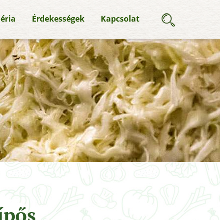
éria
Érdekességek
Kapcsolat
ípős