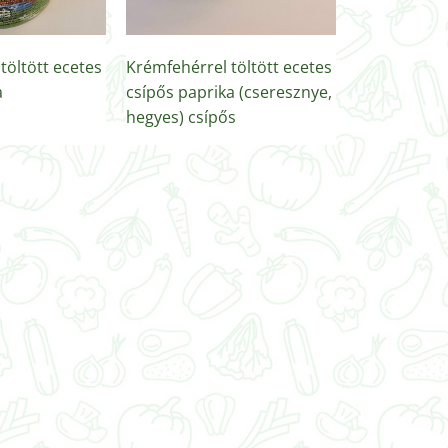
töltött ecetes
Krémfehérrel töltött ecetes
a
csípős paprika (cseresznye,
hegyes) csípős