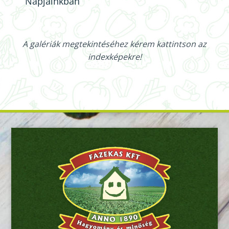
Napjainkban
A galériák megtekintéséhez kérem kattintson az
indexképekre!