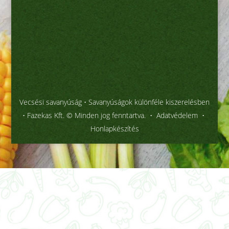
Vecsési savanyúság
• Savanyúságok különféle kiszerelésben
• Fazekas Kft. © Minden jog fenntartva. •
Adatvédelem
•
Honlapkészítés