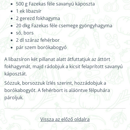
500 g Fazekas féle savanyú káposzta
1 ek libazsír
2 gerezd fokhagyma
20 dkg Fazekas féle csemege gyöngyhagyma
só, bors
2 dl száraz fehérbor
pár szem borókabogyó
A libazsíron két pillanat alatt átfuttatjuk az áttört
fokhagymát, majd rádobjuk a kicsit felaprított savanyú
káposztát.
Sózzuk, borsozzuk ízlés szerint, hozzádobjuk a
borókabogyót. A fehérbort is aláöntve félpuhára
pároljuk.
Vissza az előző oldalra