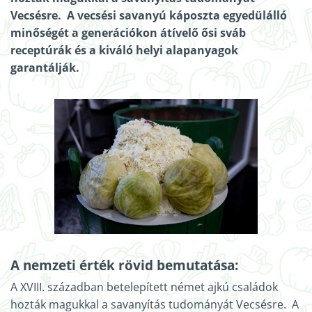
Vecsésre. A vecsési savanyú káposzta egyedülálló
minőségét a generációkon átívelő ősi sváb
receptúrák és a kiváló helyi alapanyagok
garantálják.
A nemzeti érték rövid bemutatása:
A XVIII. században betelepített német ajkú családok
hozták magukkal a savanyítás tudományát Vecsésre. A