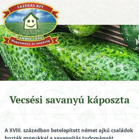
Vecsési savanyú káposzta
A XVIII. században betelepített német ajkú családok
hozták magukkal a savanyítás tudományát