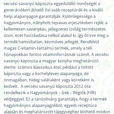
vecsési savanyú káposzta egyedülálló minőségét a
generációkon átívelő ősi sváb receptúrák és a kiváló
helyi alapanyagok garantálják. Különlegessége a
hagyományos, irányított tejsavas erjesztésben rejlik: a
kellemesen savanykás, jellegzetes ízvilág természetes
úton, ecet hozzáadása nélkül alakul ki, így őrizve meg a
termék hamisítatlan, kézműves jellegét. Rendkívül
magas C-vitamin-tartalmú termék, amely a téli
hónapokban fontos vitaminforrásnak számít. A vecsési
savanyú káposzta a magyar konyha meghatározó
eleme, számos klasszikus étel, például a töltött
káposzta vagy a korhelyleves alapanyaga, de
önmagában, hideg salátaként vagy köretként is
kedvelt. A vecsési savanyú káposzta 2012 óta
rendelkezik a Hagyományok – Ízek – Régiók (HÍR)
védjeggyel. Ez a tanúsítvány garantálja, hogy a termék
hagyományos alapanyagokból, egyedi receptúra
alapján és meghatározott tájegységhez köthető módon