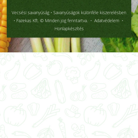
Vecsési savanyúság
• Savanyúságok különféle kiszerelésben
• Fazekas Kft. © Minden jog fenntartva. •
Adatvédelem
•
Honlapkészítés