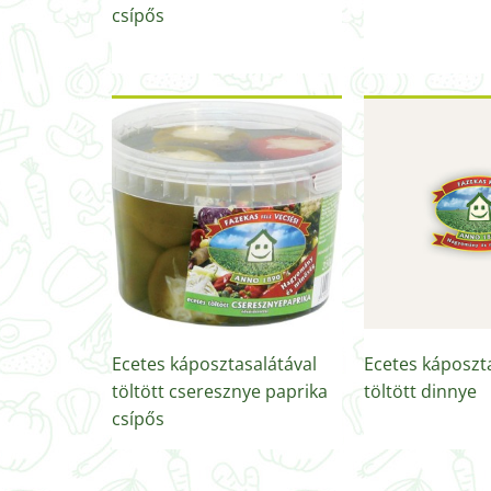
csípős
Ecetes káposztasalátával
Ecetes káposzt
töltött cseresznye paprika
töltött dinnye
csípős