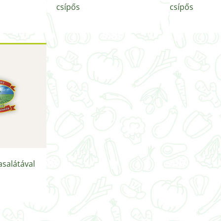
csípős
csípős
asalátával