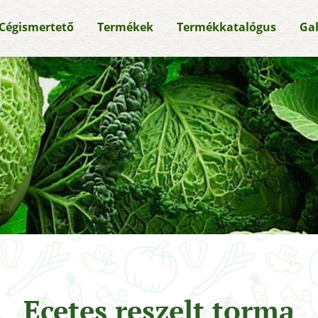
Cégismertető
Termékek
Termékkatalógus
Gal
Ecetes reszelt torma