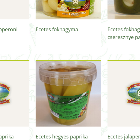
pperoni
Ecetes fokhagyma
Ecetes fokhag
cseresznye p
aprika
Ecetes hegyes paprika
Ecetes jalape