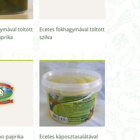
ymával töltött
Ecetes fokhagymával töltött
aprika
szilva
no paprika
Ecetes káposztasalátával