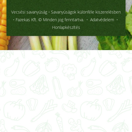
Vecsési savanyúság
• Savanyúságok különféle kiszerelésben
• Fazekas Kft. © Minden jog fenntartva. •
Adatvédelem
•
Honlapkészítés