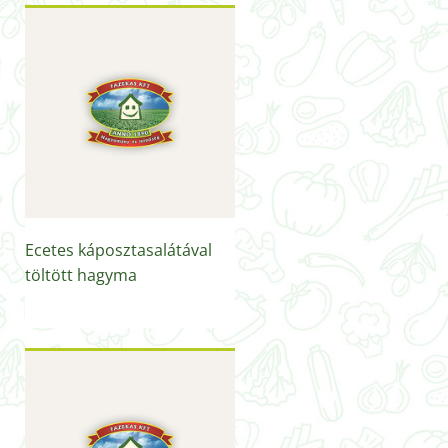
Ecetes káposztasalátával
töltött hagyma