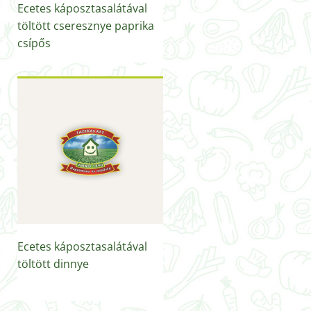
Ecetes káposztasalátával
töltött cseresznye paprika
csípős
Ecetes káposztasalátával
töltött dinnye